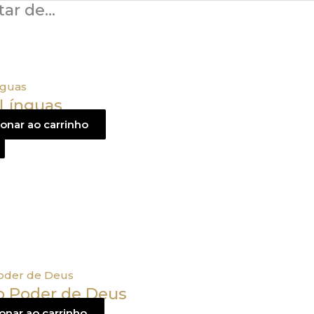
tar de…
Línguas
ionar ao carrinho
 Poder de Deus
onar ao carrinho