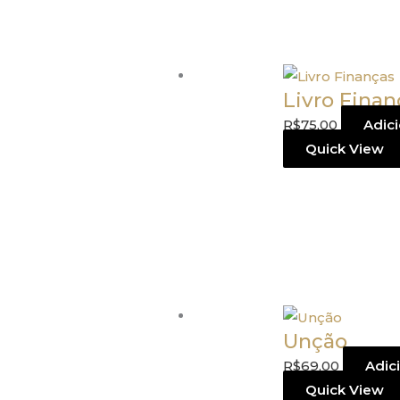
Livro Finan
R$
75,00
Adici
Quick View
Unção
R$
69,00
Adic
Quick View