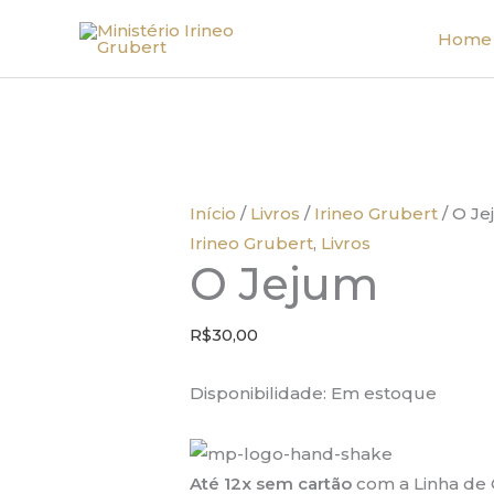
Ir
Home
para
o
conteúdo
Início
/
Livros
/
Irineo Grubert
/ O J
Irineo Grubert
,
Livros
O Jejum
R$
30,00
Disponibilidade:
Em estoque
Até 12x sem cartão
com a Linha de 