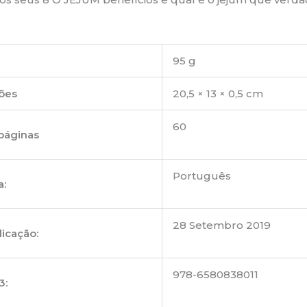
o
95 g
ões
20,5 × 13 × 0,5 cm
60
páginas
Português
a:
28 Setembro 2019
licação:
978-6580838011
3: