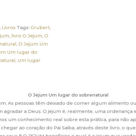
,
Livros
Tags:
Grubert
,
jejum
,
livro O Jejum
,
O
natural
,
O Jejum Um
um Um lugar do
natural
,
Um lugar
O Jejum Um lugar do sobrenatural
ejum. As pessoas têm deixado de comer algum alimento o
agradar a Deus. O jejum é, realmente, uma ordenança e 
os um conhecimento real sobre esta prática, para não a
chegar ao coração do Pai Saiba, através deste livro, o que 
 os seus 8 O JEJUM benefícios e qual é o jejum que verd