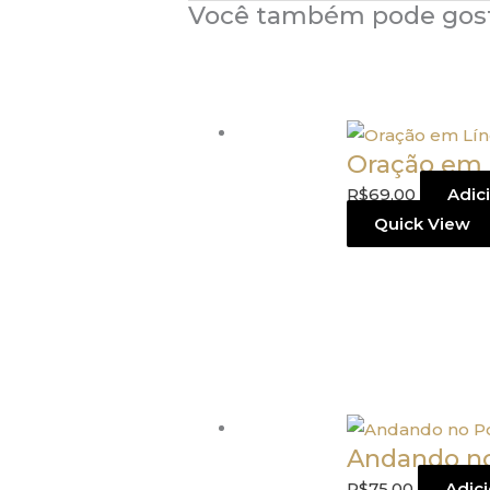
Você também pode gos
Oração em 
R$
69,00
Adic
Quick View
Andando no
R$
75,00
Adici