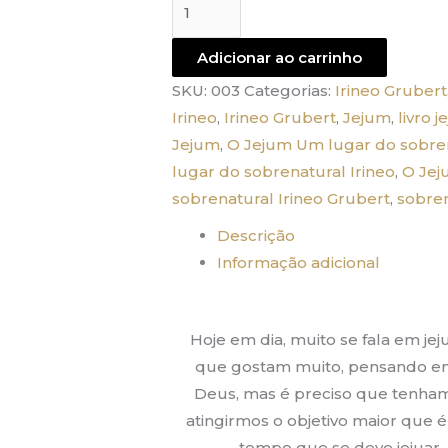
Jejum
quantidade
Adicionar ao carrinho
SKU:
003
Categorias:
Irineo Grubert
Irineo
,
Irineo Grubert
,
Jejum
,
livro 
Jejum
,
O Jejum Um lugar do sobre
lugar do sobrenatural Irineo
,
O Jej
sobrenatural Irineo Grubert
,
sobre
Descrição
Informação adicional
Hoje em dia, muito se fala em j
que gostam muito, pensando em 
Deus, mas é preciso que tenham
atingirmos o objetivo maior que é 
tempo que se deve jejuar,