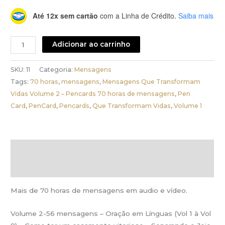
Até 12x sem cartão
com a Linha de Crédito.
Saiba mais
Mensagens
Adicionar ao carrinho
Que
Transformam
SKU:
11
Categoria:
Mensagens
Vidas
Tags:
70 horas
,
mensagens
,
Mensagens Que Transformam
Volume
Vidas Volume 2 – Pencards 70 horas de mensagens
,
Pen
2
Card
,
PenCard
,
Pencards
,
Que Transformam Vidas
,
Volume 1
-
Pencards
70
Descrição
horas
de
Informação adicional
mensagens
quantidade
Mais de 70 horas de mensagens em audio e vídeo.
Volume 2-56 mensagens – Oração em Línguas (Vol 1 à Vol