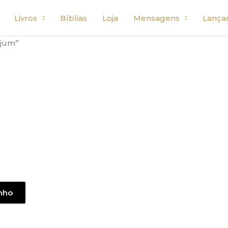
Livros
Bíblias
Loja
Mensagens
Lança
ejum”
inho