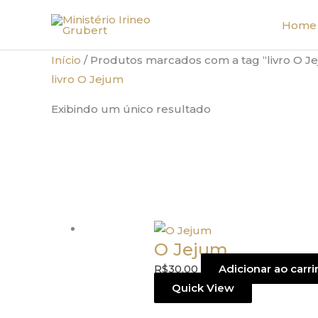
Ir
Home
para
o
Início
/ Produtos marcados com a tag “livro O J
conteúdo
livro O Jejum
Exibindo um único resultado
O Jejum
R$
30,00
Adicionar ao carr
Quick View