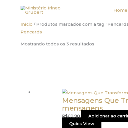
Ir
Home
para
o
Início
/ Produtos marcados com a tag “Pencard
conteúdo
Pencards
Classificado
Mostrando todos os 3 resultados
por
mais
recente
Mensagens Que Tr
mensagens
R$
69,90
Adicionar ao carr
Quick View