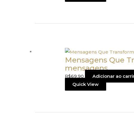
Mensagens Que Tr
mensagens
R$
69,90
Adicionar ao carr
Quick View