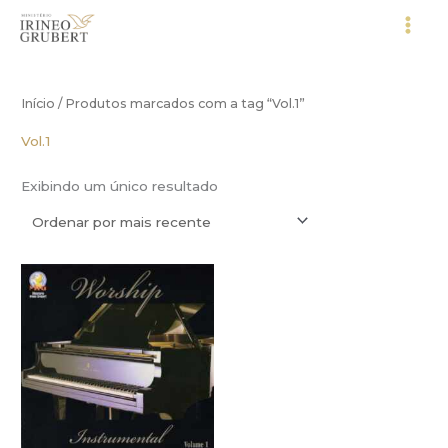
Ir
para
o
conteúdo
Início
/ Produtos marcados com a tag “Vol.1”
Vol.1
Exibindo um único resultado