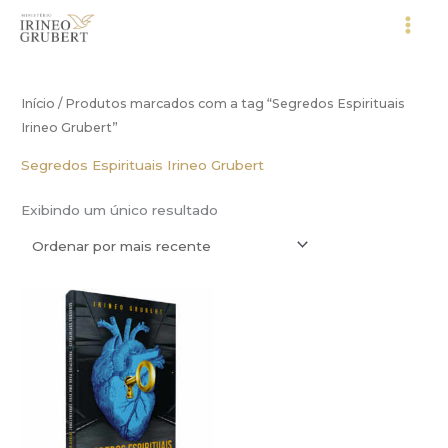
Ir
para
o
conteúdo
Início
/ Produtos marcados com a tag “Segredos Espirituais
Irineo Grubert”
Segredos Espirituais Irineo Grubert
Exibindo um único resultado