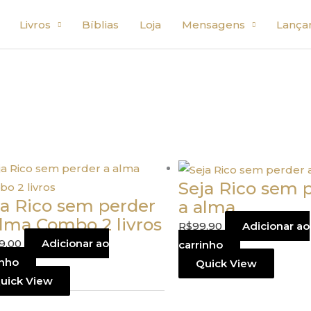
Livros
Bíblias
Loja
Mensagens
Lança
Seja Rico sem 
ja Rico sem perder
a alma
alma Combo 2 livros
R$
99,90
Adicionar ao
9,00
Adicionar ao
carrinho
inho
Quick View
uick View