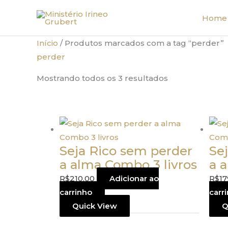
Ir
Home
para
o
Início
/ Produtos marcados com a tag “perder”
conteúdo
perder
Classificado
Mostrando todos os 3 resultados
por
mais
recente
Seja Rico sem perder
Se
a alma Combo 3 livros
a 
R$
210,00
Adicionar ao
R$
17
carrinho
carr
Quick View
Q