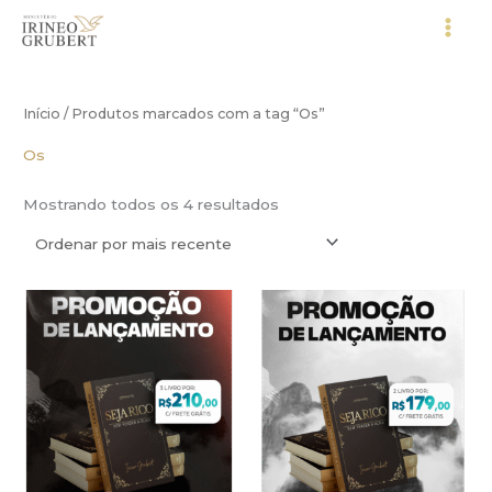
Ir
para
o
conteúdo
Início
/ Produtos marcados com a tag “Os”
Os
Classificado
Mostrando todos os 4 resultados
por
mais
recente