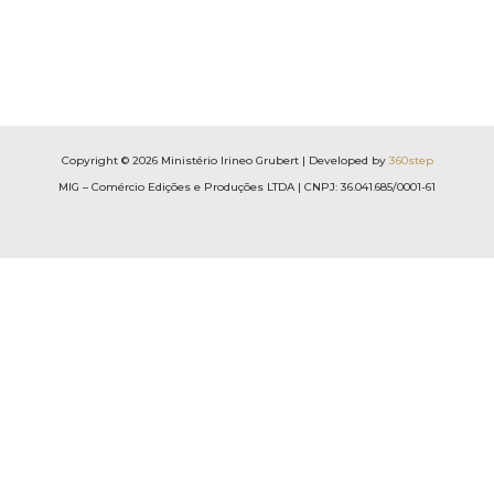
Copyright © 2026 Ministério Irineo Grubert | Developed by
360step
MIG – Comércio Edições e Produções LTDA | CNPJ: 36.041.685/0001-61