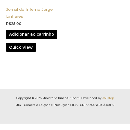
Jornal do Inferno Jorge
Linhares
R$
25,00
Adicionar ao carrinho
Quick View
Copyright © 2026 Ministério Irineo Grubert | Developed by
360step
MIG – Comércio Edições e Produções LTDA | CNPJ: 36.041.685/0001-61