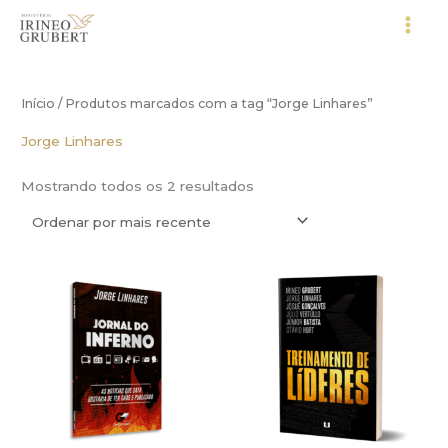
Ir
para
o
conteúdo
Início
/ Produtos marcados com a tag “Jorge Linhares”
Jorge Linhares
Classificado
Mostrando todos os 2 resultados
por
mais
recente