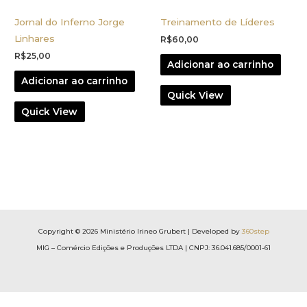
Jornal do Inferno Jorge
Treinamento de Líderes
Linhares
R$
60,00
R$
25,00
Adicionar ao carrinho
Adicionar ao carrinho
Quick View
Quick View
Copyright © 2026 Ministério Irineo Grubert | Developed by
360step
MIG – Comércio Edições e Produções LTDA | CNPJ: 36.041.685/0001-61