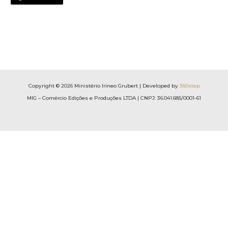
Copyright © 2026 Ministério Irineo Grubert | Developed by
360step
MIG – Comércio Edições e Produções LTDA | CNPJ: 36.041.685/0001-61