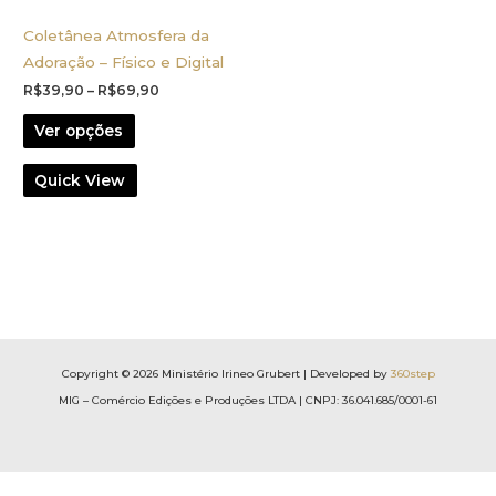
Coletânea Atmosfera da
Adoração – Físico e Digital
Faixa
R$
39,90
–
R$
69,90
de
Este
preço:
Ver opções
R$39,90
produto
através
tem
R$69,90
Quick View
várias
variantes.
As
opções
podem
ser
escolhidas
Copyright © 2026 Ministério Irineo Grubert | Developed by
360step
na
MIG – Comércio Edições e Produções LTDA | CNPJ: 36.041.685/0001-61
página
do
produto