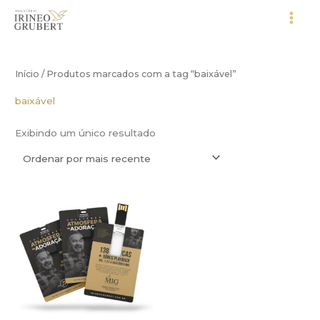
Ir
para
o
conteúdo
Início
/ Produtos marcados com a tag “baixável”
baixável
Exibindo um único resultado