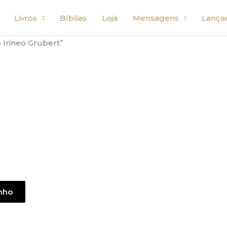
Livros
Bíblias
Loja
Mensagens
Lança
Irineo Grubert”
inho