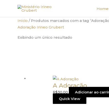
Ir
Home
para
o
Início
/ Produtos marcados com a tag “Adoração 
conteúdo
Adoração Irineo Grubert
Exibindo um único resultado
A Adoração
R$
30,00
Adicionar ao carr
Quick View