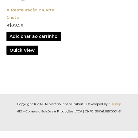
A Restauração da Arte
Cristã
R$
39,90
Adicionar ao carrinho
Quick View
Copyright © 2026 Ministério Irineo Grubert | Developed by
360step
MIG – Comércio Edições e Produções LTDA | CNPJ: 36.041.685/0001-61