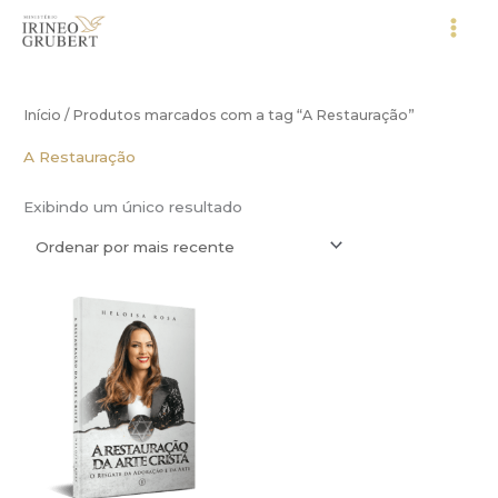
Ir
para
o
conteúdo
Início
/ Produtos marcados com a tag “A Restauração”
A Restauração
Exibindo um único resultado