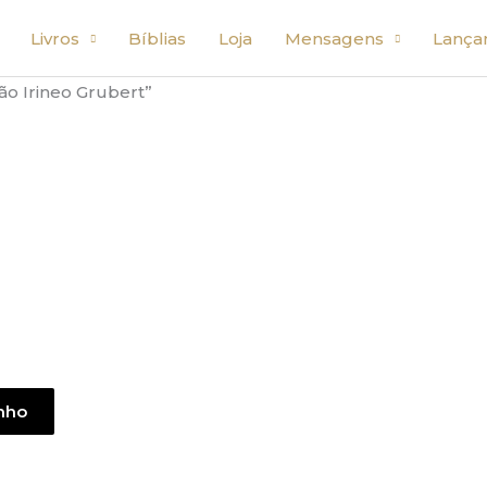
Livros
Bíblias
Loja
Mensagens
Lança
o Irineo Grubert”
inho