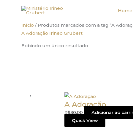
Ir
Home
para
o
Início
/ Produtos marcados com a tag “A Adoraçã
conteúdo
A Adoração Irineo Grubert
Exibindo um único resultado
A Adoração
R$
30,00
Adicionar ao carr
Quick View